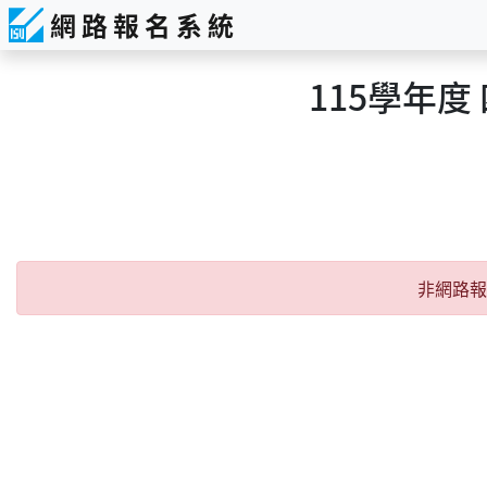
網 路 報 名 系 統
115學年
Error:
非網路報