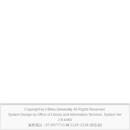
Copyright by
I-Shou University
. All Rights Reserved.
System Design by Office of Library and Information Services. System Ver.
2.8.b460
服務電話：07-6577711 轉 2133~2136 (招生組)